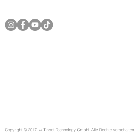
tinbot
Modelle
technology gmbh
TB-RS1
TB-Esum 
TB-Esum
TB-F8
TB-F10
TB-Expres
TB-Life
Copyright © 2017- ∞
Tinbot Technology GmbH. Alle Rechte vorbehalten.