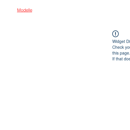
Modelle
Händler suchen
Händler werden
Karrie
Widget Di
Check you
this page
If that do