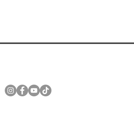
tinbot
Modelle
technology gmbh
TB-RS1
TB-Esum 
TB-Esum
TB-F8
TB-F10
TB-Expres