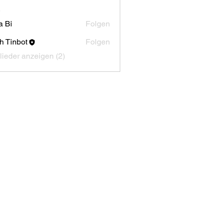
r
a Bi
Folgen
h Tinbot
Folgen
glieder anzeigen (2)